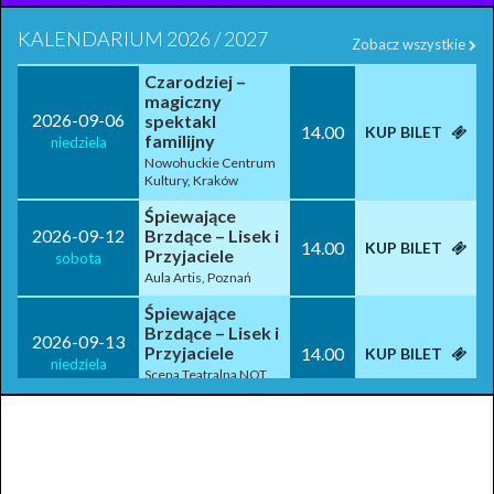
KALENDARIUM 2026 / 2027
Zobacz wszystkie
Czarodziej –
magiczny
2026-09-06
spektakl
14.00
KUP BILET
familijny
niedziela
Nowohuckie Centrum
Kultury, Kraków
Śpiewające
2026-09-12
Brzdące – Lisek i
14.00
KUP BILET
Przyjaciele
sobota
Aula Artis, Poznań
Śpiewające
Brzdące – Lisek i
2026-09-13
Przyjaciele
14.00
KUP BILET
niedziela
Scena Teatralna NOT,
Gdańsk
Śpiewające
Brzdące – Lisek i
2026-09-19
Przyjaciele
14.00
KUP BILET
sobota
Centrum Kongresowe