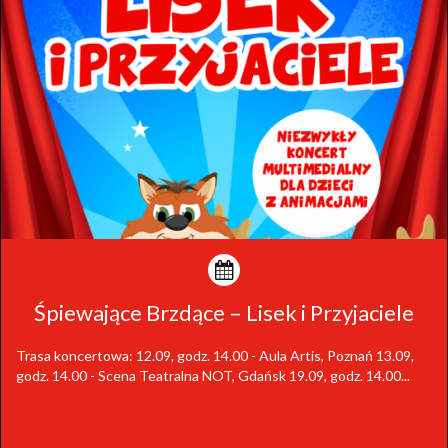
Śpiewające Brzdące – Lisek i Przyjaciele
Trasa koncertowa: 12.09, godz. 14.00 - Aula Artis, Poznań 13.09,
godz. 14.00 - Scena Teatralna NOT, Gdańsk 19.09, godz. 14.00...